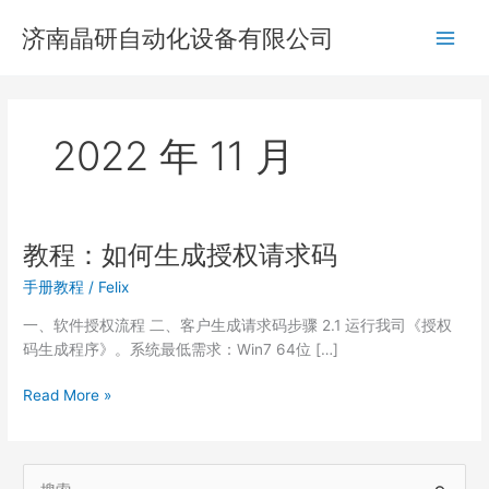
跳
济南晶研自动化设备有限公司
至
Main
内
容
Men
2022 年 11 月
教程：如何生成授权请求码
手册教程
/
Felix
一、软件授权流程 二、客户生成请求码步骤 2.1 运行我司《授权
码生成程序》。系统最低需求：Win7 64位 […]
教
Read More »
程：
如
何
搜